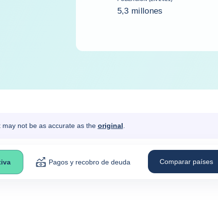
5,3 millones
It may not be as accurate as the
original
.
Comparar países
iva
Pagos y recobro de deuda