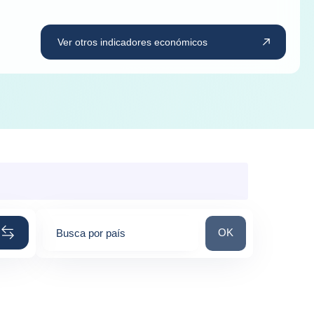
Ver otros indicadores económicos
Busca por país
OK
Busca por país
0
suggestions