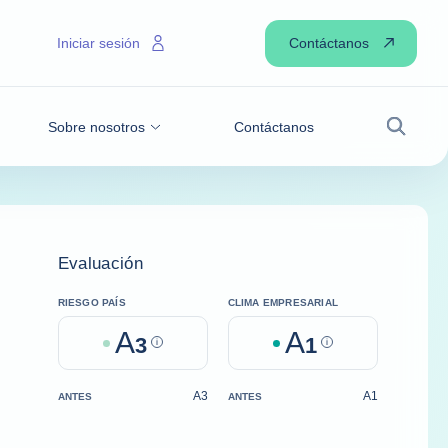
Contáctanos
Iniciar sesión
Sobre nosotros
Contáctanos
Buscar
Evaluación
RIESGO PAÍS
CLIMA EMPRESARIAL
A
A
3
Help
1
Help
A3
A1
ANTES
ANTES