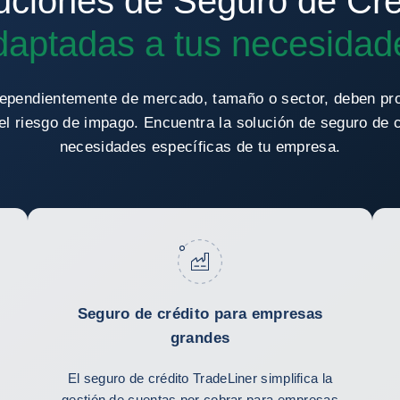
uciones de Seguro de Cré
daptadas a tus necesidad
ependientemente de mercado, tamaño o sector, deben pr
el riesgo de impago. Encuentra la solución de seguro de cr
necesidades específicas de tu empresa.
Seguro de crédito para empresas
grandes
El seguro de crédito TradeLiner simplifica la
gestión de cuentas por cobrar para empresas