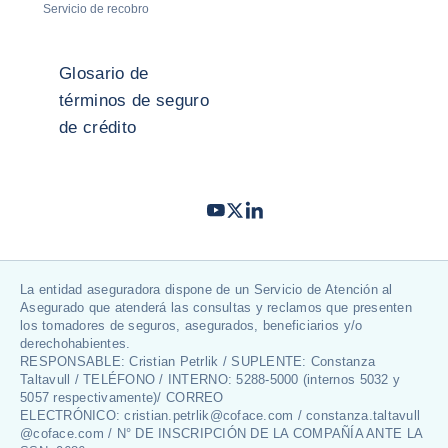
Servicio de recobro
Glosario de
términos de seguro
de crédito
Youtube
Twitter
LinkedIn
- Coface
- Coface
- Coface
La entidad aseguradora dispone de un Servicio de Atención al
Asegurado que atenderá las consultas y reclamos que presenten
los tomadores de seguros, asegurados, beneficiarios y/o
derechohabientes.
RESPONSABLE: Cristian Petrlik / SUPLENTE: Constanza
Taltavull / TELÉFONO / INTERNO: 5288-5000 (internos 5032 y
5057 respectivamente)/ CORREO
ELECTRÓNICO: cristian.petrlik@coface.com / constanza.taltavull
@coface.com / N° DE INSCRIPCIÓN DE LA COMPAÑÍA ANTE LA