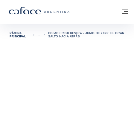
Ir al contenido
Volver a la página principal
M
COFACE - FOR TRADE
ARGENTINA
PÁGINA
COFACE RISK REVIEW - JUNIO DE 2025: EL GRAN
PRINCIPAL
SALTO HACIA ATRÁS