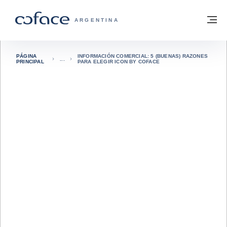
Ir al contenido
Volver a la página principal
M
COFACE - FOR TRADE
ARGENTINA
PÁGINA
INFORMACIÓN COMERCIAL: 5 (BUENAS) RAZONES
PRINCIPAL
PARA ELEGIR ICON BY COFACE