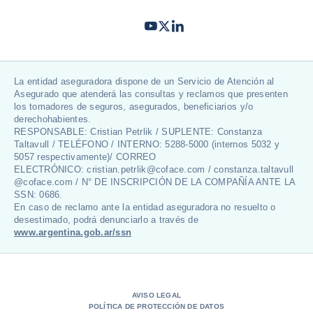
Youtube
Twitter
LinkedIn
- Coface
- Coface
- Coface
La entidad aseguradora dispone de un Servicio de Atención al
Asegurado que atenderá las consultas y reclamos que presenten
los tomadores de seguros, asegurados, beneficiarios y/o
derechohabientes.
RESPONSABLE: Cristian Petrlik / SUPLENTE: Constanza
Taltavull / TELÉFONO / INTERNO: 5288-5000 (internos 5032 y
5057 respectivamente)/ CORREO
ELECTRÓNICO: cristian.petrlik@coface.com / constanza.taltavull
@coface.com / N° DE INSCRIPCIÓN DE LA COMPAÑÍA ANTE LA
SSN: 0686.
En caso de reclamo ante la entidad aseguradora no resuelto o
desestimado, podrá denunciarlo a través de
www.argentina.gob.ar/ssn
AVISO LEGAL
POLÍTICA DE PROTECCIÓN DE DATOS