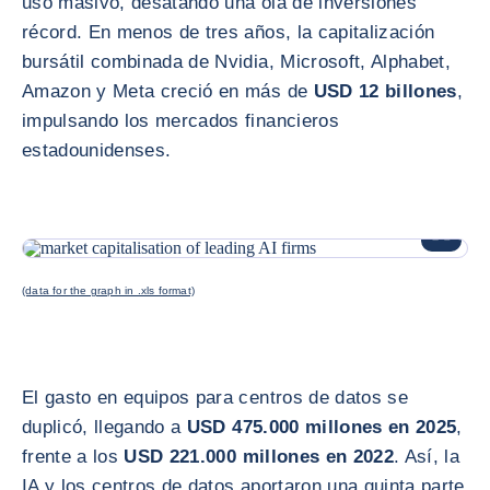
uso masivo, desatando una ola de inversiones
récord. En menos de tres años, la capitalización
bursátil combinada de Nvidia, Microsoft, Alphabet,
Amazon y Meta creció en más de
USD 12 billones
,
impulsando los mercados financieros
estadounidenses.
AMPLIAR
(data for the graph in .xls format)
El gasto en equipos para centros de datos se
duplicó, llegando a
USD 475.000 millones en 2025
,
frente a los
USD 221.000 millones en 2022
. Así, la
IA y los centros de datos aportaron una quinta parte