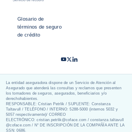
Glosario de
términos de seguro
de crédito
Youtube
Twitter
LinkedIn
- Coface
- Coface
- Coface
La entidad aseguradora dispone de un Servicio de Atención al
Asegurado que atenderá las consultas y reclamos que presenten
los tomadores de seguros, asegurados, beneficiarios y/o
derechohabientes.
RESPONSABLE: Cristian Petrlik / SUPLENTE: Constanza
Taltavull / TELÉFONO / INTERNO: 5288-5000 (internos 5032 y
5057 respectivamente)/ CORREO
ELECTRÓNICO: cristian.petrlik@coface.com / constanza.taltavull
@coface.com / N° DE INSCRIPCIÓN DE LA COMPAÑÍA ANTE LA
SSN: 0686.