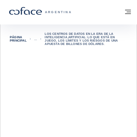
Ir al contenido
Volver a la página principal
M
COFACE - FOR TRADE
ARGENTINA
LOS CENTROS DE DATOS EN LA ERA DE LA
PÁGINA
INTELIGENCIA ARTIFICIAL: LO QUE ESTÁ EN
PRINCIPAL
JUEGO, LOS LÍMITES Y LOS RIESGOS DE UNA
APUESTA DE BILLONES DE DÓLARES.